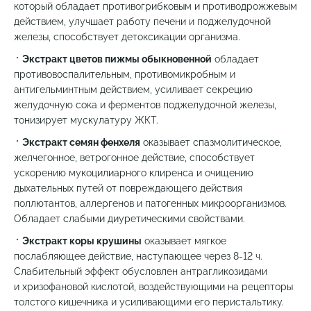
который обладает противогрибковым и противодрожжевым
действием, улучшает работу печени и поджелудочной
железы, способствует детоксикации организма.
Экстракт цветов пижмы обыкновенной
обладает
противовоспалительным, противомикробным и
антигельминтным действием, усиливает секрецию
желудочную сока и ферментов поджелудочной железы,
тонизирует мускулатуру ЖКТ.
Экстракт семян фенхеля
оказывает спазмолитическое,
желчегонное, ветрогонное действие, способствует
ускорению мукоцилиарного клиренса и очищению
дыхательных путей от повреждающего действия
поллютантов, аллергенов и патогенных микроорганизмов.
Обладает слабыми диуретическими свойствами.
Экстракт коры крушины
оказывает мягкое
послабляющее действие, наступающее через 8-12 ч.
Слабительный эффект обусловлен антрагликозидами
и хризофановой кислотой, воздействующими на рецепторы
толстого кишечника и усиливающими его перистальтику.