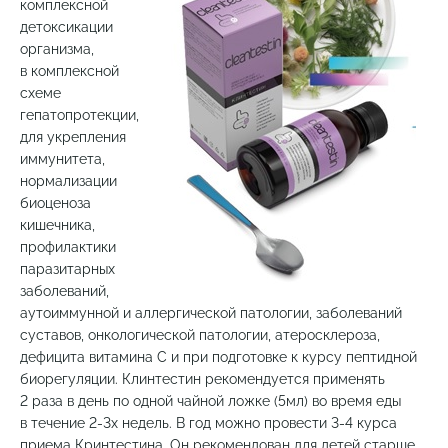
комплексной
детоксикации
организма,
в комплексной
схеме
гепатопротекции,
для укрепления
иммунитета,
нормализации
биоценоза
кишечника,
профилактики
паразитарных
заболеваний,
аутоиммунной и аллергической патологии, заболеваний
суставов, онкологической патологии, атеросклероза,
дефицита витамина C и при подготовке к курсу пептидной
биорегуляции. Клинтестин рекомендуется применять
2 раза в день по одной чайной ложке (5мл) во время еды
в течение 2-3х недель. В год можно провести 3-4 курса
приема Кринтестина. Он рекомендован для детей старше