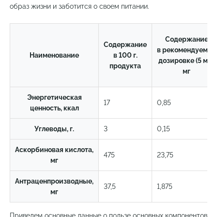
образ жизни и заботится о своем питании.
Содержание
Содержание
в рекомендуемой
Наименование
в 100 г.
дозировке (5 мл),
продукта
мг
Энергетическая
17
0,85
ценность, ккал
Углеводы, г.
3
0,15
Аскорбиновая кислота,
475
23,75
мг
Антраценпроизводные,
37,5
1,875
мг
Приведем основные данные о пользе основных компонентов