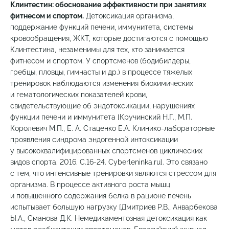
Клинтестин: обоснование эффективности при занятиях
фитнесом и спортом.
Детоксикация организма,
поддержание функций печени, иммунитета, системы
кровообращения, ЖКТ, которые достигаются с помощью
Клинтестина, незаменимы для тех, кто занимается
фитнесом и спортом. У спортсменов (бодибилдеры,
гребцы, пловцы, гимнасты и др.) в процессе тяжелых
тренировок наблюдаются изменения биохимических
и гематологических показателей крови,
свидетельствующие об эндотоксикации, нарушениях
функции печени и иммунитета [Кручинский Н.Г., М.П.
Королевич М.П., Е. А. Стаценко Е.А. Клинико-лабораторные
проявления синдрома эндогенной интоксикации
у высококвалифицированных спортсменов циклических
видов спорта. 2016. С.16-24. Сyberleninka.ru]. Это связано
с тем, что интенсивные тренировки являются стрессом для
организма. В процессе активного роста мышц
и повышенного содержания белка в рационе печень
испытывает большую нагрузку [Дмитриев Р.В., Анварбекова
Ы.А., Сманова Д.К. Немедикаментозная детоксикация как