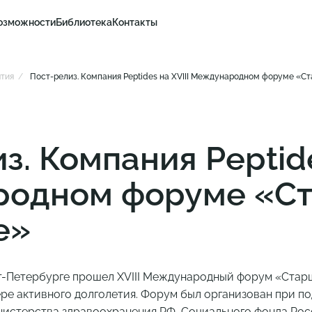
озможности
Библиотека
Контакты
тия
Пост-релиз. Компания Peptides на XVIII Международном форуме «С
з. Компания Peptide
одном форуме «С
е»
кт-Петербурге прошел XVIII Международный форум «Стар
ре активного долголетия. Форум был организован при 
нистерства здравоохранения РФ, Социального фонда Рос