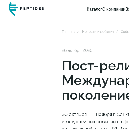
Каталог
О компании
В
Главная
Новости и события
Собы
26 ноября 2025
Пост-рели
Междунар
поколени
30 октября — 1 ноября в Сан
из крупнейших событий в сфе
и социальной защиты РФ, Ми