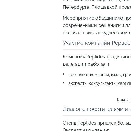
Петербурга. Площадкой пров
Мероприятие объединило про
современными решениями для
включала выставку, деловой 
Участие компании Peptide
Компания Peptides традицион
делегации работали:
президент компании, к.м.н., вр
эксперты-консультанты Peptide
Компан
Диалог с посетителями и 
Стенд Peptides привлек боль
Эксперты компании: