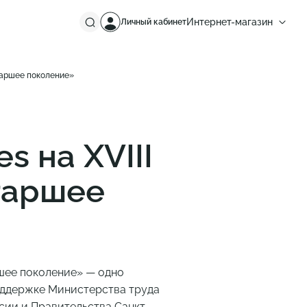
Интернет-магазин
Личный кабинет
Россия
Европа
таршее поколение»
s на XVIII
таршее
шее поколение» — одно
поддержке Министерства труда
сии и Правительства Санкт-