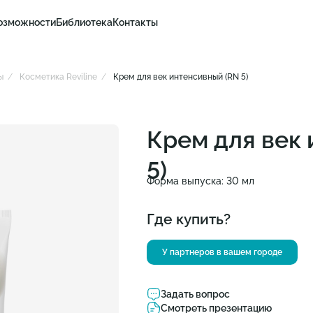
озможности
Библиотека
Контакты
ы
Косметика Reviline
Крем для век интенсивный (RN 5)
Крем для век
5)
Форма выпуска: 30 мл
Где купить?
У партнеров в вашем городе
Задать вопрос
Смотреть презентацию