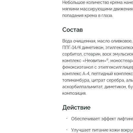
Небольшое количество крема нане
мягкими массирующими движениям
попадания крема в глаза.
Состав
Вода очищенная, масло оливковое, 
ППГ-14/4 диметикон, этилгексилко
сорбитол, стеарин, воск эмульсио
®
комплекс «Неовитин»
, моностеар
феноксиэтанол с этилгексилглице
комплекс А-4, пептидный комплекс 
топинамбура, цитрат серебра, аль
аскорбилпальмитат, диметикон, б
композиция.
Действие
Обеспечивает эффект лифтин
Улучшает питание кожи вокруг