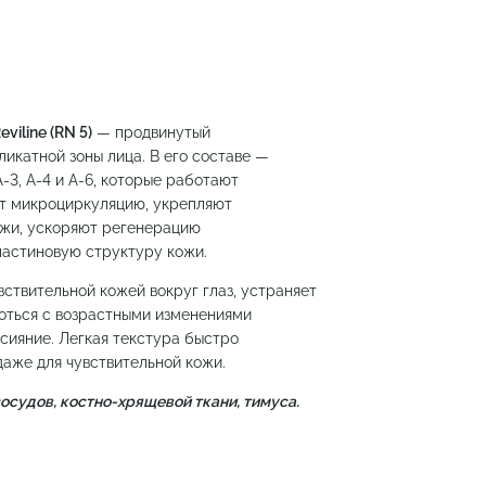
viline (RN 5)
— продвинутый
ликатной зоны лица. В его составе —
3, A-4 и A-6, которые работают
ют микроциркуляцию, укрепляют
ожи, ускоряют регенерацию
ластиновую структуру кожи.
ствительной кожей вокруг глаз, устраняет
роться с возрастными изменениями
 сияние. Легкая текстура быстро
даже для чувствительной кожи.
судов, костно-хрящевой ткани, тимуса.