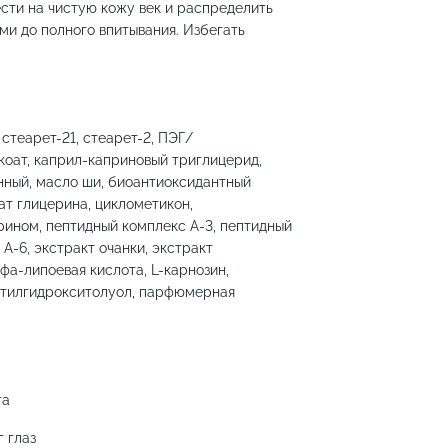
сти на чистую кожу век и распределить
и до полного впитывания. Избегать
стеарет-21, стеарет-2, ПЭГ/
коат, каприл-каприновый триглицерид,
нный, масло ши, биоантиоксидантный
ат глицерина, циклометикон,
рином, пептидный комплекс А-3, пептидный
А-6, экстракт очанки, экстракт
фа-липоевая кислота, L-карнозин,
утилгидрокситолуол, парфюмерная
га
 глаз