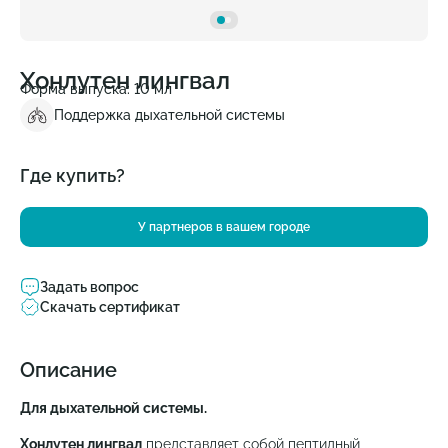
Хонлутен лингвал
Форма выпуска: 10 мл
Поддержка дыхательной системы
Где купить?
У партнеров в вашем городе
Задать вопрос
Скачать сертификат
Описание
Для дыхательной системы.
Хонлутен лингвал
представляет собой пептидный