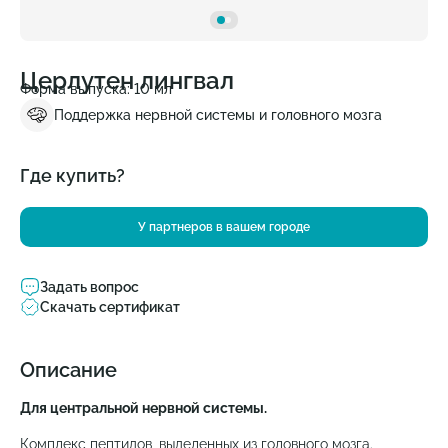
Церлутен лингвал
Форма выпуска: 10 мл
Поддержка нервной системы и головного мозга
Где купить?
У партнеров в вашем городе
Задать вопрос
Скачать сертификат
Описание
Для центральной нервной системы.
Комплекс пептидов, выделенных из головного мозга.