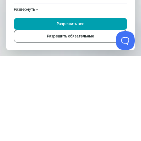
Развернуть
Продолжая использовать сайт, вы соглашаетесь
с использованием cookie-файлов в соответствии
Разрешить все
с обработкой персональных данных нашего сайта
и
Яндекс
Метрикой
. Однако мы бы также хотели использовать
опционально маркетинговые, аналитические и другие cookie.
Разрешить обязательные
Это поможет нам улучшить ваше взаимодействие с сайтом.
По умолчанию
По умолчанию
Новинки
По алфавиту