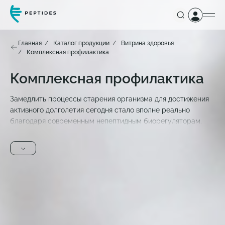
Главная
Каталог продукции
Витрина здоровья
Комплексная профилактика
Комплексная профилактика
Замедлить процессы старения организма для достижения
активного долголетия сегодня стало вполне реально
благодаря современным непептидным биорегуляторам.
Комплексное применение представленной продукции
обеспечивает эффективную профилактику
преждевременного старения, способствует нормализации
обменных процессов и активизирует внутренние ресурсы и
силы организма. Биорегуляторы раскрывают скрытые
резервные возможности нашего организма, создают
прочный фундамент для сохранения молодости, красоты и
здоровья.