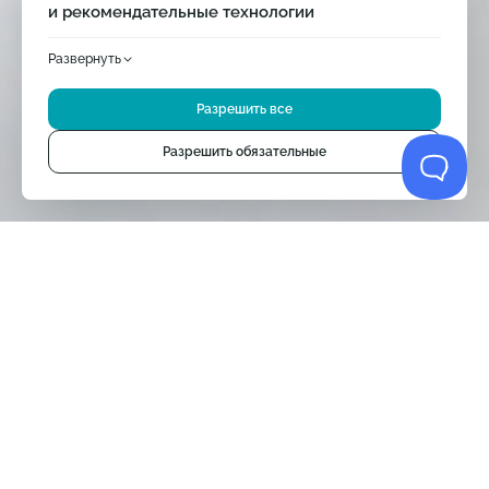
и рекомендательные технологии
Развернуть
Продолжая использовать сайт, вы соглашаетесь
с использованием cookie-файлов в соответствии
Разрешить все
с обработкой персональных данных нашего сайта
и
Яндекс
Метрикой
. Однако мы бы также хотели использовать
опционально маркетинговые, аналитические и другие cookie.
Разрешить обязательные
Это поможет нам улучшить ваше взаимодействие с сайтом.
По умолчанию
По умолчанию
New
New
Новинки
По алфавиту