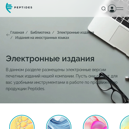
Главная
Библиотека
Электронные издания
Издания на иностранных языках
Электронные издания
В данном разделе размещены электронные версии
печатных изданий нашей компании. Пусть они станут для
вас удобными инструментами в работе по продвижению
продукции Peptides.