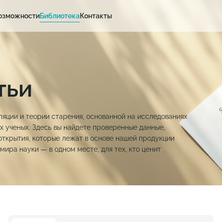
озможности
Библиотека
Контакты
тьи
ляции и теории старения, основанной на исследованиях
 ученых. Здесь вы найдете проверенные данные,
открытия, которые лежат в основе нашей продукции
мира науки — в одном месте, для тех, кто ценит