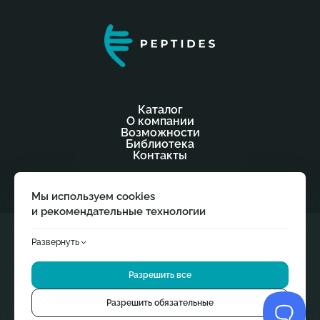
Каталог
О компании
Возможности
Библиотека
Контакты
Мы используем cookies
и рекомендательные технологии
Данный сайт носит исключительно информативный
Развернуть
характер.
Продолжая использовать сайт, вы соглашаетесь
© 2026
с использованием cookie-файлов в соответствии
«Peptides» — эксклюзивный Дистрибьютoр пептидных
Разрешить все
с обработкой персональных данных нашего сайта
и
Яндекс
комплексов Хавинсона В. Х. 18+ БАД. Не является лекарственным
Метрикой
. Однако мы бы также хотели использовать
средством.
опционально маркетинговые, аналитические и другие cookie.
Разрешить обязательные
Политика конфиденциальности
Это поможет нам улучшить ваше взаимодействие с сайтом.
Согласие на обработку персональных данных