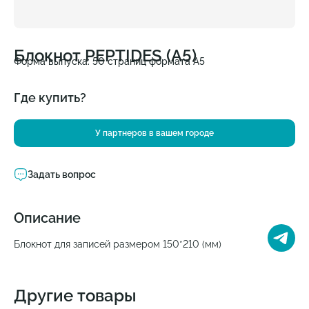
Блокнот PEPTIDES (А5)
Форма выпуска: 50 страниц формата A5
Где купить?
У партнеров в вашем городе
Задать вопрос
Описание
Блокнот для записей размером 150*210 (мм)
Другие товары