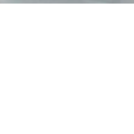
По умолчанию
По умолчанию
Новинки
По алфавиту
Бальзам для волос с
Шампунь для всех типов
пептидами
волос
200 мл
200 мл