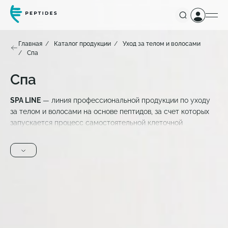
Главная
Каталог продукции
Уход за телом и волосами
Спа
Спа
SPA LINE
— линия профессиональной продукции по уходу
за телом и волосами на основе пептидов, за счет которых
запускается процесс самостоятельной клеточной
регенерации. Пептиды являются отличными проводниками
действующих веществ из косметики в клетки кожи и
волосяные фолликулы.
Средства по уходу за телом и волосами
SPA LINE
не
содержат парабенов и сульфатов, красителей, не вызывает
аллергии. При их разработке использованы последние
достижения косметической индустрии и рецептуры с
природными компонентами. Подобное сочетание позволяет