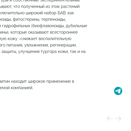
туры и собственные экспериментальные
ывают, что полученный из этих растений
ключительно широкий набор БАВ: как
ноиды, фитостерины, терпеноиды,
и гидрофильных (биофлавоноиды, дубильные
ины), которые оказывают всестороннее
мую кожу -снижает воспалительную
го питания, увлажнения, регенерации,
защиты, улучшения тургора кожи, так и на
витин находит широкое применение в
аемой компанией.