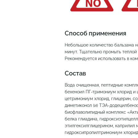
Способ применения
Небольшое количество бальзама н
минут. Тщательно промыть теплой в
Рекомендуется использовать в ко
Состав
Вода очищенная, пептидные компле
бехеноил ПГ-тримониум хлорид и 
цетримониум хлорид, глицерин, со
диметиконол (и) ТЭА-додецилбензо
биофлаволипидный комплекс «Акти
белка глиадина, гидроксиэтилцел
этилгексилглицерином, каприлил м
гидроксипропилтримониум хлорид