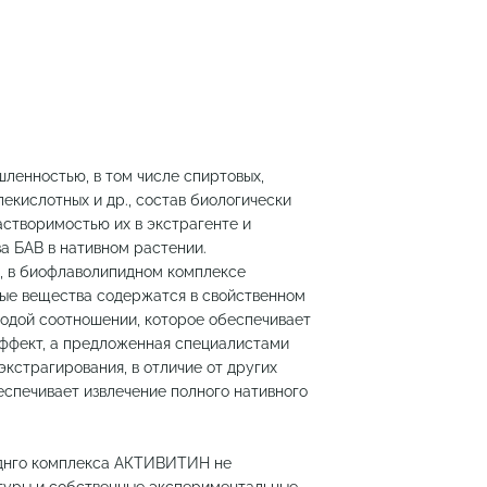
ленностью, в том числе спиртовых,
лекислотных и др., состав биологически
астворимостью их в экстрагенте и
ва БАВ в нативном растении.
в, в биофлаволипидном комплексе
ые вещества содержатся в свойственном
одой соотношении, которое обеспечивает
ффект, а предложенная специалистами
экстрагирования, в отличие от других
еспечивает извлечение полного нативного
днго комплекса АКТИВИТИН не