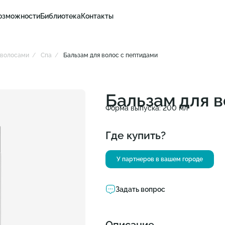
озможности
Библиотека
Контакты
и волосами
Спа
Бальзам для волос с пептидами
Бальзам для 
Форма выпуска: 200 мл
Где купить?
У партнеров в вашем городе
Задать вопрос