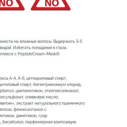
анести на влажные волосы. Выдержать 3-5
одой. Избегать попадания в глаза.
мплексе с PeptideCream-Mask®.
ксы A-4, A-6, цетеариловый спирт,
цетиловый спирт, бегентримониум хлорид,
рбитол, циклометикон, этилгексилкокоат,
лсульфонат, оливковое масло,
витин», экстракт натурального пшеничного
люлоза, феноксиэтанол с
етикон, диметикон, гуар
, бисаболол, парфюмерная композиция,