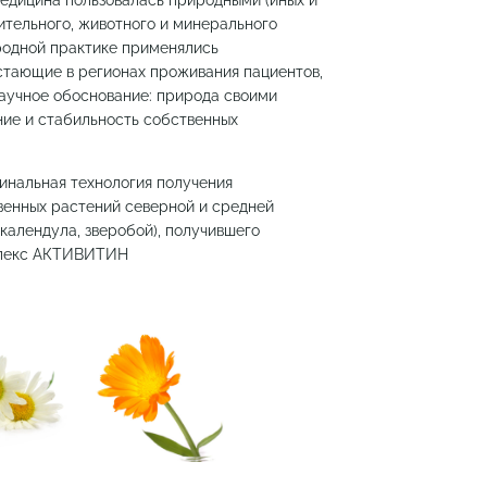
медицина пользовалась природными (иных и
ительного, животного и минерального
ародной практике применялись
стающие в регионах проживания пациентов,
научное обоснование: природа своими
ие и стабильность собственных
инальная технология получения
венных растений северной и средней
календула, зверобой), получившего
плекс АКТИВИТИН