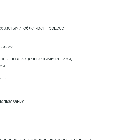
ковистыми, облегчает процесс
волоса
лосы, поврежденные химическими,
ами
овы
пользования