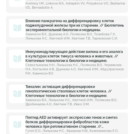
Kvetnoy I.M., Linkova N.S., Ashapkin V.V., Polyakova V.O., Basharina
V.S., Bernadotte A.
Влияние панкрагена на дифференцировку клеток
поджелудочной железы при их старении. // Бюллетень
экспериментальной биологии и медицины.
Хавинсон В.Х., Дурнова А.О., Полякова В.О., Толибова Г.Х.,
Линькова Н.С., Кветной И.М., Кветная Т.В., Тарновская С.И.
Иммуномодулирующее действие вилона и его аналога
в культурах клеток тимуса человека и животных. //
Клеточные технологии в биологии и медицине.
Севостьянова Н.Н., Линькова Н.С., Полякова В.О., Червякова
Н.А., Костылев А.В., Дурнова А.О., Кветной И.М., Абдулрагимов
Р.И., Хавинсон В.Х.
Тималин: активация дифференцировки
гемопоэтических стволовых клеток человека. //
Клеточные технологии в биологии и медицине.
Хавинсон В.Х., Линькова Н.С., Кветной И.М., Полякова В.О.,
Дробинцева А.О., Кветная Т.В., Ивко О.М.
Пептид AED активирует экспрессию генов и синтез
белков дифференцировки фибробластов кожи
человека при репликативном старении. //
Молекулярная медицина.
Гутоп Е.О., Линькова Н.С., Фридман Н.В., Кожевникова Е.О.,