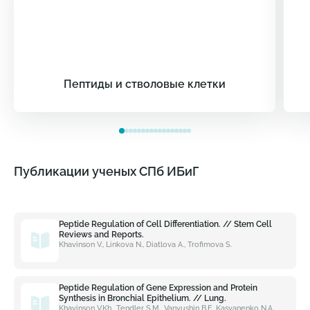
Пептиды и стволовые клетки
Публикации ученых СПб ИБиГ
Peptide Regulation of Cell Differentiation. // Stem Cell
Reviews and Reports.
Khavinson V., Linkova N., Diatlova A., Trofimova S.
Peptide Regulation of Gene Expression and Protein
Synthesis in Bronchial Epithelium. // Lung.
Khavinson V.Kh., Tendler S.M., Vanyushin B.F., Kasyanenko N.A.,