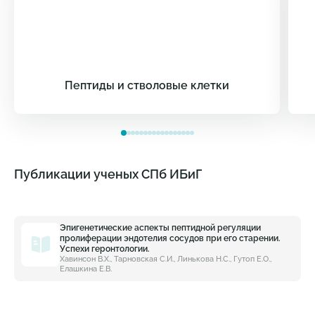
Пептиды и стволовые клетки
Публикации ученых СПб ИБиГ
Эпигенетические аспекты пептидной регуляции
пролиферации эндотелия сосудов при его старении.
Успехи геронтологии.
Хавинсон В.Х., Тарновская С.И., Линькова Н.С., Гутоп Е.О.,
Елашкина Е.В.