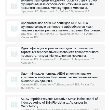
Влияние пептидных биорегуляторов на структурно-
функциональные особенности кожи лица женщин
пожилого возраста. Молекулярная медицина.
Фридман Н.В., Линькова Н.С., Бойко Л.В., Кахели М.А.
Сравнительное влияние пептидов KE и AED на
функциональную активность фибробластов кожи
человека при их репликативном старении. Клеточные
технологии в биологии и медицине.
Фридман Н.В., Линькова Н.С., Кожевникова Е.О., Гутоп Е.О.,
Хавинсон В.Х.
Идентификация коротких пептидов: оптимизация
таргетных терапевтических свойств лекарственного
препарата тимуса. Молекулярная медицина.
Хавинсон В.Х., Журкович И.К., Рыжак Г.А., Миронова Е.С.,
Ковров Н.Г.
Идентификация пептида AEDG в полипептидном
комплексе эпифиза. Бюллетень экспериментальной
биологии и медицины.
Хавинсон В.Х., Копылов А.Т., Васьковский Б.В., Рыжак Г.А.,
Линькова Н.С.
AEDG Peptide Prevents Oxidative Stress in the Model of
Induced Aging of Skin Fibroblasts. Advances in
Gerontology.
Gutop E.O., Linkova N.S., Kozhevnikova E.O., Fridman N.V., Ivko