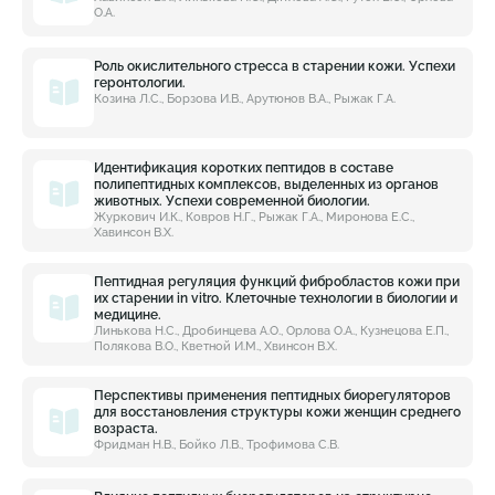
О.А.
Роль окислительного стресса в старении кожи. Успехи
геронтологии.
Козина Л.С., Борзова И.В., Арутюнов В.А., Рыжак Г.А.
Идентификация коротких пептидов в составе
полипептидных комплексов, выделенных из органов
животных. Успехи современной биологии.
Журкович И.К., Ковров Н.Г., Рыжак Г.А., Миронова Е.С.,
Хавинсон В.Х.
Пептидная регуляция функций фибробластов кожи при
их старении in vitro. Клеточные технологии в биологии и
медицине.
Линькова Н.С., Дробинцева А.О., Орлова О.А., Кузнецова Е.П.,
Полякова В.О., Кветной И.М., Хвинсон В.Х.
Перспективы применения пептидных биорегуляторов
для восстановления структуры кожи женщин среднего
возраста.
Фридман Н.В., Бойко Л.В., Трофимова С.В.