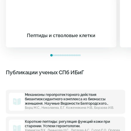
Пептиды и стволовые клетки
Публикации ученых СПб ИБиГ
Механизмы геропротекторного действия
биоантиоксидантного комплекса из биомассы
женьшеня. Научные Ведомости Белгородского
государственного университета.
Борц М.С., Николаева, Е.Г. Кожемякина Н.В., Борзова И.В.
Короткие пептиды: регуляция функций кожи при
старении. Успехи геронтологии.
Хавинсон В.Х., Линькова Н.С., Дятлова А.С., Гутоп Е.О., Орлова